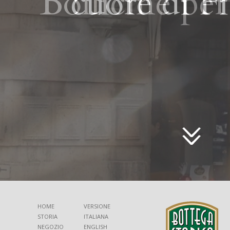
Bollicine per
cuore di F
HOME
VERSIONE
STORIA
ITALIANA
NEGOZIO
ENGLISH